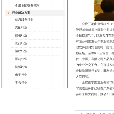
·
金蝶集团财务管理
行业解决方案
·
信息服务行业
会议开场由金蝶软件（中国
·
汽配行业
管理减负就是小微型企业提
·
服装行业
金蝶KIS产品，以及各种
有限公司渠道伙伴事业部副总
·
食品行业
理软件如何实现随时、随地
·
塑胶行业
撼全场。金蝶KIS云管理一
·
医药行业
件（中国）有限公司产品顾问
的企业社交平台，它可以实
·
机械制造
金蝶微博进行抽奖，顺利送
·
电子行业
人流拥堵。
金蝶南宁渠道业务部“简单管
·
零售行业
宁渠道业务部已经在广东省
会带来巨大商机，推动KIS